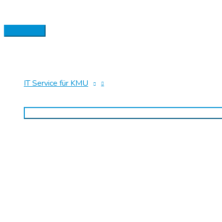
Zum
Hauptmenü
Inhalt
springen
IT Service für KMU