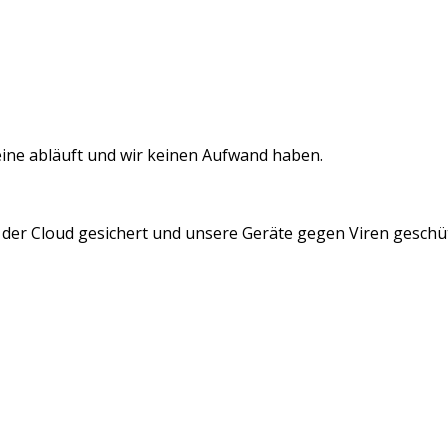
leine abläuft und wir keinen Aufwand haben.
n der Cloud gesichert und unsere Geräte gegen Viren geschüt
hildern Sie uns Ihre Bedürfnisse und Anforderungen. Auf die
 oder per Teams.