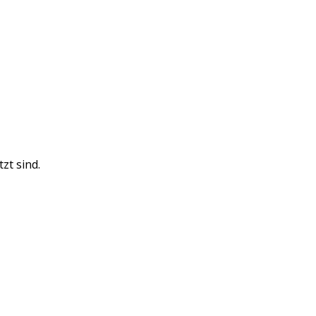
zt sind.
ser Basis finden wir für Sie die passenden IT Lösungen in