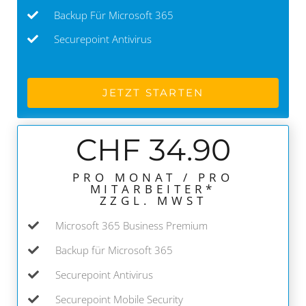
Backup Für Microsoft 365
Securepoint Antivirus
JETZT STARTEN
CHF 34.90
PRO MONAT / PRO
MITARBEITER*
ZZGL. MWST
Microsoft 365 Business Premium
Backup für Microsoft 365
Securepoint Antivirus
Securepoint Mobile Security