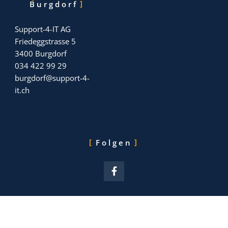
Burgdorf
Support-4-IT AG
Friedeggstrasse 5
3400 Burgdorf
034 422 99 29
burgdorf
@support-4-
it.ch
Folgen
F
a
c
e
b
o
o