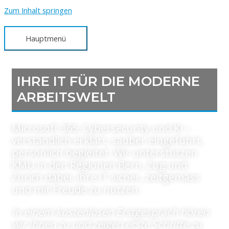
Zum Inhalt springen
Hauptmenü
IHRE IT FÜR DIE MODERNE
ARBEITSWELT
Microsoft 365, Cybersecurity und KI –
verständlich erklärt, sauber eingeführt,
persönlich begleitet. Wir unterstützen
KMU in den Regionen Bern, Zug und
Zürich dabei, ihre IT sicher, zeitgemäss
und mit Freude zu nutzen.
In einem kostenlosen Erstgespräch hören
wir Ihnen zu und zeigen erste Schritte zu