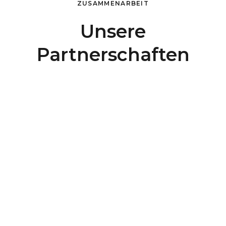
ZUSAMMENARBEIT
Unsere
Partnerschaften
Sprechen wir
miteinander
Zuhören – das ist die Basis unseres IT Service
für KMU. Schildern Sie uns Ihre Bedürfnisse und