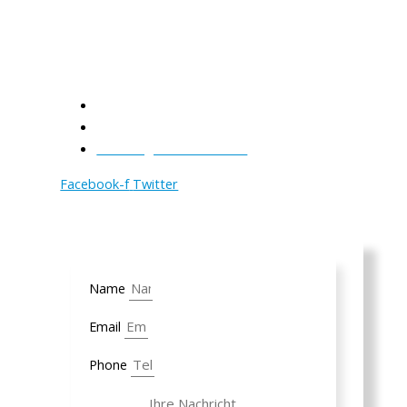
Anforderungen. Auf dieser Basis finden wir für
Sie die passenden IT Lösungen in einem ganz
persönlichen Gespräch in Ihrem Unternehmen
oder per Teams.
Tel.: +41 41 740 44 37
Email: info@support-4-it.ch
Beratungstermin buchen
Facebook-f
Twitter
Name
Email
Phone