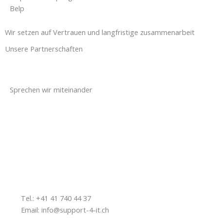
Belp
Wir setzen auf Vertrauen und langfristige zusammenarbeit
Unsere Partnerschaften
Sprechen wir miteinander
Zuhören – das ist die Basis unseres IT Service für KMU.
Schildern Sie uns Ihre Bedürfnisse und Anforderungen. Auf
dieser Basis finden wir für Sie die passenden IT Lösungen in
einem ganz persönlichen Gespräch in Ihrem Unternehmen
oder per Teams.
Tel.: +41 41 740 44 37
Email: info@support-4-it.ch