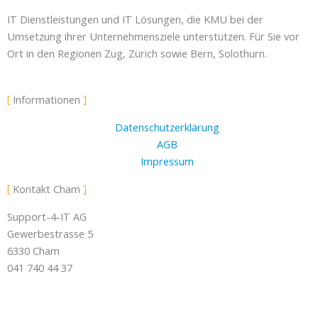
-
IT Dienstleistungen und IT Lösungen, die KMU bei der
f
Umsetzung ihrer Unternehmensziele unterstützen. Für Sie vor
Ort in den Regionen Zug, Zürich sowie Bern, Solothurn.
Informationen
Datenschutzerklärung
AGB
Impressum
Kontakt Cham
Support-4-IT AG
Gewerbestrasse 5
6330 Cham
041 740 44 37
info@support-4-it.ch