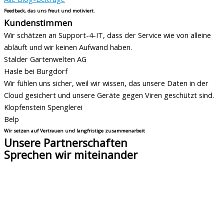
Feedback, das uns freut und motiviert.
Kundenstimmen
Wir schätzen an Support-4-IT, dass der Service wie von alleine
abläuft und wir keinen Aufwand haben.
Stalder Gartenwelten AG
Hasle bei Burgdorf
Wir fühlen uns sicher, weil wir wissen, das unsere Daten in der
Cloud gesichert und unsere Geräte gegen Viren geschützt sind.
Klopfenstein Spenglerei
Belp
Wir setzen auf Vertrauen und langfristige zusammenarbeit
Unsere Partnerschaften
Sprechen wir miteinander
Zuhören – das ist die Basis unseres IT Service für KMU. Schildern
Sie uns Ihre Bedürfnisse und Anforderungen. Auf dieser Basis
finden wir für Sie die passenden IT Lösungen in einem ganz
persönlichen Gespräch in Ihrem Unternehmen oder per Teams.